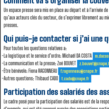
Comment va s’organiser la couve
Un espace presse sera mis en place au départ et à l'arrivée d
qu’aux acteurs clés du secteur, de s’exprimer librement au m
presses.
Qui puis-je contacter si j’ai une 
Pour toutes les questions relatives a:
La logistique et le service d’ordre: Michaël DA COSTA
m.dacos
La communication et la presse: Zoé BOUVET
z.bouvet@cnape.
Être bénévole: Fiona RAGONNEAU
f.ragonneau@cnape.fr
Autres questions: Thibaud CADO
t.cado@cnape.fr
Participation des salariés des a
Le cadre posé pour la participation des salariés est de la res