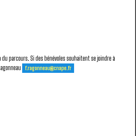
 du parcours. Si des bénévoles souhaitent se joindre à
a Ragonneau
f.ragonneau@cnape.fr